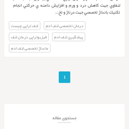
لنفاوي جهت كاهش درد و ورم و افزايش دامنه ي حركتي انجام
تكنيك بانداژ تخصصي جهت درناژ و تخ...
درمان تخصصى لنف ادم
لنف تراپی چیست
پیشگیری لنف ادم
فیزیوتراپی درمان لنف
ماساژ تخصصی لنف ادم
1
جستجوی
مقاله